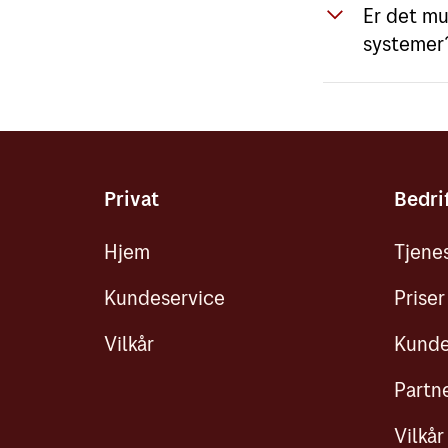
Er det mu
avslutte 
Min Idret
systemer
Ja, Digip
Kontakt o
Privat
Bedri
Hjem
Tjene
Kundeservice
Priser
Vilkår
Kunde
Partn
Vilkår