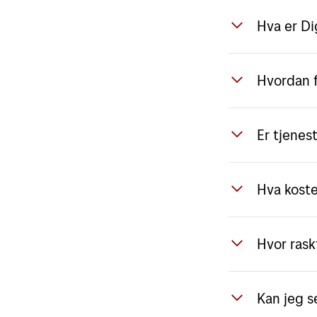
Hva er Di
Digipost 
Hvordan 
viktige d
være poli
Virksomhe
rask, sikk
Er tjenes
hvilket d
virksomhe
Ja, alle 
avsluttes
Hva koste
ektheten 
tap av se
Prisen av
regelverk
Hvor rask
prisalter
kontroll
f
Dokumente
Kan jeg s
at du ras