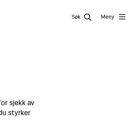
Søk
Meny
for sjekk av
 du styrker