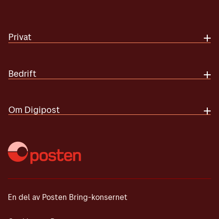
tekniske problemer hos oss. Prøv igjen
med Buypass, men ikke på Digipost, kan
senere, eller kontakt kundeservice.
dette skyldes tekniske problemer hos oss.
Prøv igjen senere, eller kontakt kundeservice.
Privat
Bedrift
Om Digipost
En del av Posten Bring-konsernet