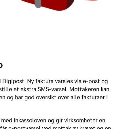
o
 Digipost. Ny faktura varsles via e-post og
stille et ekstra SMS-varsel. Mottakeren kan
en og har god oversikt over alle fakturaer i
åd med inkassoloven og gir virksomheter en
får e-postvarsel ved mottak av kravet og en