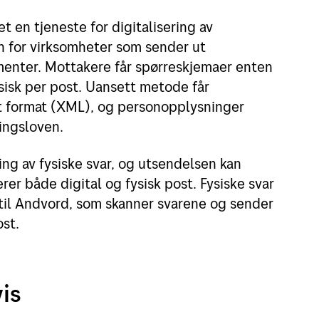
t en tjeneste for digitalisering av
n for virksomheter som sender ut
menter. Mottakere får spørreskjemaer enten
fysisk per post. Uansett metode får
alt format (XML), og personopplysninger
ingsloven.
ing av fysiske svar, og utsendelsen kan
er både digital og fysisk post. Fysiske svar
til Andvord, som skanner svarene og sender
ost.
vis